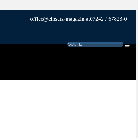
office@einsatz-magazin.at
07242 / 67823-0
Suchen