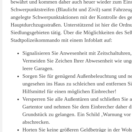
bewährt und kommen daher auch heuer wieder zum Einsat
Schwerpunktstreifen (Blaulicht und Zivil) samt Fahrzeu
angelegte Schwerpunktaktionen mit der Kontrolle des g
Hauptdurchzugsstraßen. Unterstützend ist hier die Ordn
Siedlungsgebieten tätig. Über die Möglichkeiten des Selb
Stadtpolizeikommando mit einem Infoblatt auf:
Signalisieren Sie Anwesenheit mit Zeitschaltuhren,
Vermeiden Sie Zeichen Ihrer Abwesenheit wie unge
leere Garagen.
Sorgen Sie für genügend Außenbeleuchtung und n
ungesehen ins Haus zu schleichen und entfernen S
Hilfsmittel für einen möglichen Einbrecher!
Versperren Sie alle Außentüren und schließen Sie a
Gartentor und nehmen Sie dem Einbrecher daher die
Grundstück zu gelangen. Ein Schild ‚Warnung vor
abschrecken.
Horten Sie keine größeren Geldbeträge in der Woh