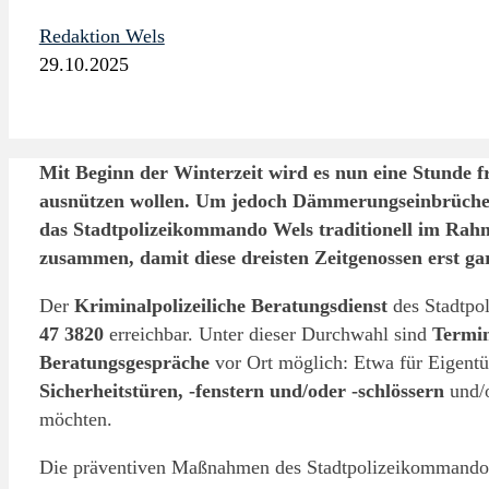
Redaktion Wels
29.10.2025
Mit Beginn der Winterzeit wird es nun eine Stunde f
ausnützen wollen. Um jedoch Dämmerungseinbrüche z
das Stadtpolizeikommando Wels traditionell im Rah
zusammen, damit diese dreisten Zeitgenossen erst ga
Der
Kriminalpolizeiliche Beratungsdienst
des Stadtpo
47 3820
erreichbar. Unter dieser Durchwahl sind
Termi
Beratungsgespräche
vor Ort möglich: Etwa für Eigentü
Sicherheitstüren, -fenstern und/oder -schlössern
und/o
möchten.
Die präventiven Maßnahmen des Stadtpolizeikommandos