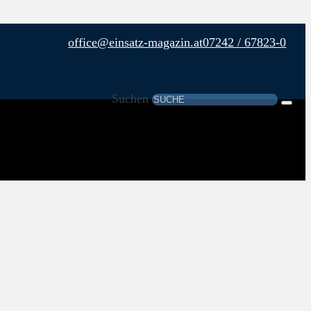
office@einsatz-magazin.at
07242 / 67823-0
Suchen