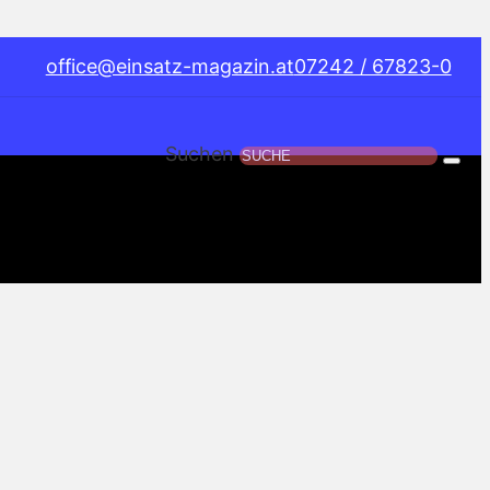
office@einsatz-magazin.at
07242 / 67823-0
Suchen