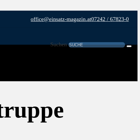
office@einsatz-magazin.at
07242 / 67823-0
Suchen
truppe