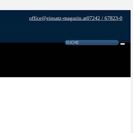
office@einsatz-magazin.at
07242 / 67823-0
Suchen