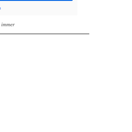
n
s immer