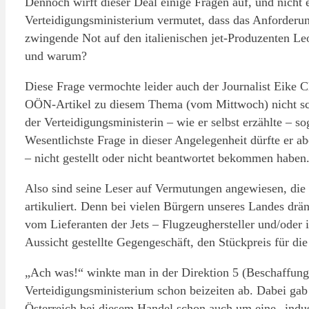
Dennoch wirft dieser Deal einige Fragen auf, und nicht e
Verteidigungsministerium vermutet, dass das Anforderun
zwingende Not auf den italienischen jet-Produzenten L
und warum?
Diese Frage vermochte leider auch der Journalist Eike
OÖN-Artikel zu diesem Thema (vom Mittwoch) nicht sch
der Verteidigungsministerin – wie er selbst erzählte – 
Wesentlichste Frage in dieser Angelegenheit dürfte er
– nicht gestellt oder nicht beantwortet bekommen haben
Also sind seine Leser auf Vermutungen angewiesen, die 
artikuliert. Denn bei vielen Bürgern unseres Landes drän
vom Lieferanten der Jets – Flugzeughersteller und/oder i
Aussicht gestellte Gegengeschäft, den Stückpreis für die
„Ach was!“ winkte man in der Direktion 5 (Beschaffu
Verteidigungsministerium schon beizeiten ab. Dabei gab
Österreich bei diesem Handel schon auch um eine „indu