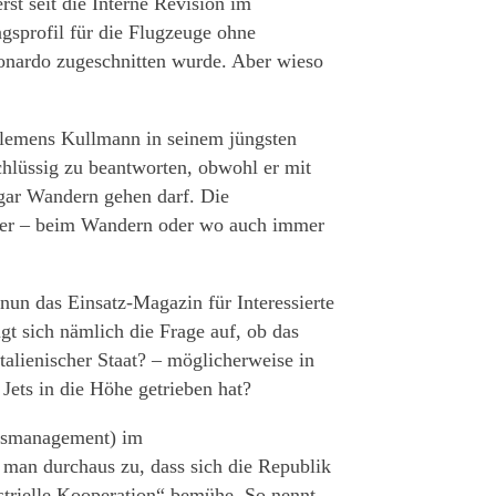
rst seit die Interne Revision im
gsprofil für die Flugzeuge ohne
eonardo zugeschnitten wurde. Aber wieso
 Clemens Kullmann in seinem jüngsten
lüssig zu beantworten, obwohl er mit
sogar Wandern gehen darf. Die
 aber – beim Wandern oder wo auch immer
.
nun das Einsatz-Magazin für Interessierte
gt sich nämlich die Frage auf, ob das
talienischer Staat? – möglicherweise in
 Jets in die Höhe getrieben hat?
ngsmanagement) im
 man durchaus zu, dass sich die Republik
strielle Kooperation“ bemühe. So nennt