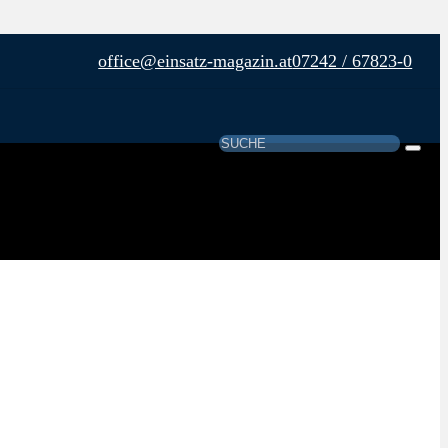
office@einsatz-magazin.at
07242 / 67823-0
Suchen