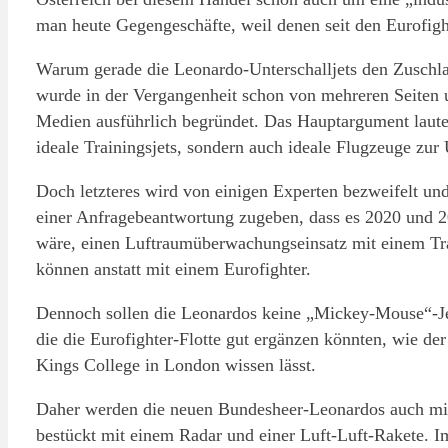
man heute Gegengeschäfte, weil denen seit den Eurofigh
Warum gerade die Leonardo-Unterschalljets den Zusch
wurde in der Vergangenheit schon von mehreren Seiten 
Medien ausführlich begründet. Das Hauptargument laute
ideale Trainingsjets, sondern auch ideale Flugzeuge zu
Doch letzteres wird von einigen Experten bezweifelt und
einer Anfragebeantwortung zugeben, dass es 2020 und 2
wäre, einen Luftraumüberwachungseinsatz mit einem Trai
können anstatt mit einem Eurofighter.
Dennoch sollen die Leonardos keine „Mickey-Mouse“-Jet
die die Eurofighter-Flotte gut ergänzen könnten, wie de
Kings College in London wissen lässt.
Daher werden die neuen Bundesheer-Leonardos auch mit 
bestückt mit einem Radar und einer Luft-Luft-Rakete. Im