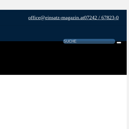
office@einsatz-magazin.at
07242 / 67823-0
Suchen